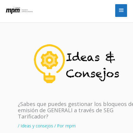
Ir
Men
al
princ
contenido
¿Sabes que puedes gestionar los bloqueos d
emisión de GENERALI a través de SEG
Tarificador?
/
Ideas y consejos
/ Por
mpm