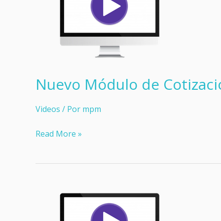
Nuevo Módulo de Cotizació
Videos
/ Por
mpm
Nuevo
Read More »
Módulo
de
Cotización
Inteligente
en
segElevia