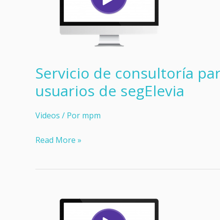
Servicio de consultoría par
usuarios de segElevia
Videos
/ Por
mpm
Servicio
Read More »
de
consultoría
para
el
crecimiento