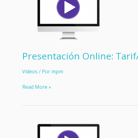
en
Tarifai
Presentación Online: Tarif
Videos
/ Por
mpm
Presentación
Read More »
Online:
TarifAI