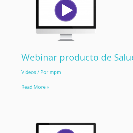
Webinar producto de Salud
Videos
/ Por
mpm
Webinar
Read More »
producto
de
Salud
de
Adeslas