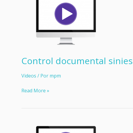
de
Elevia
Control documental sinies
Videos
/ Por
mpm
Control
Read More »
documental
siniestros