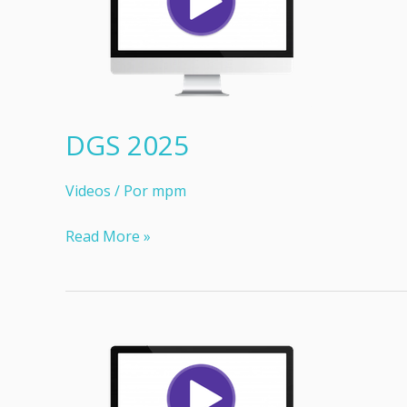
DGS 2025
Videos
/ Por
mpm
DGS
Read More »
2025