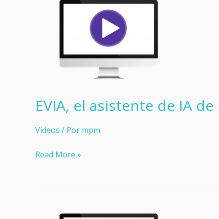
EVIA, el asistente de IA de 
Videos
/ Por
mpm
EVIA,
Read More »
el
asistente
de
IA