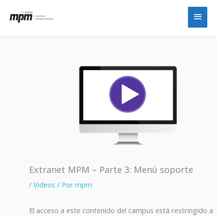
Ir
Men
al
princ
contenido
Extranet MPM – Parte 3: Menú soporte
/
Videos
/ Por
mpm
El acceso a este contenido del campus está restringido a