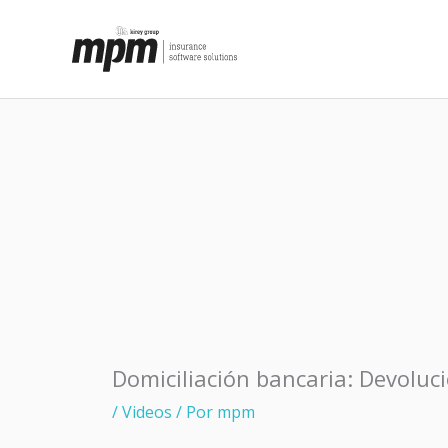
Ir
al
contenido
Domiciliación bancaria: Devoluc
/
Videos
/ Por
mpm