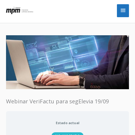
Ir
Men
al
princ
contenido
Webinar VeriFactu para segElevia 19/09
Estado actual