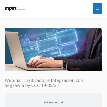
Ir
Men
al
princ
contenido
Webinar Tarificador e Integración con
SegElevia by CCC 19/05/22
Estado actual