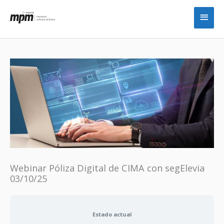
Ir
Men
al
princ
contenido
Webinar Póliza Digital de CIMA con segElevia
03/10/25
Estado actual