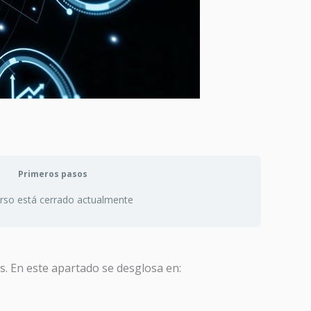
Primeros pasos
urso está cerrado actualmente
es. En este apartado se desglosa en: