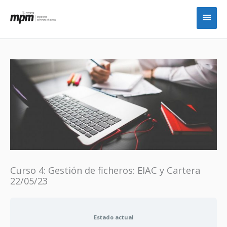
Ir
Men
al
princ
contenido
Curso 4: Gestión de ficheros: EIAC y Cartera
22/05/23
Estado actual