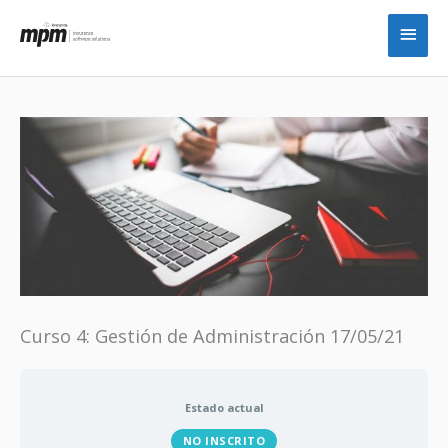
Ir
Men
al
princ
contenido
Curso 4: Gestión de Administración 17/05/21
Estado actual
NO INSCRITO